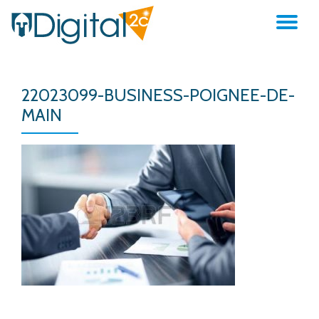
AC
Aller
au
LA
contenu
22023099-BUSINESS-POIGNEE-DE-
NA
MAIN