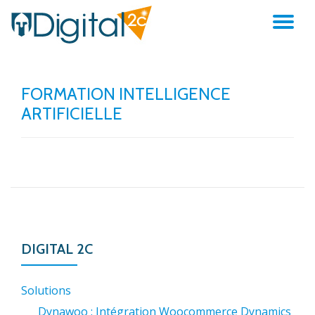
AC
Aller
au
LA
contenu
FORMATION INTELLIGENCE
NA
ARTIFICIELLE
DIGITAL 2C
Solutions
Dynawoo : Intégration Woocommerce Dynamics