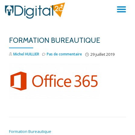
AC
Aller
au
LA
contenu
FORMATION BUREAUTIQUE
NA
Michel HUILLIER
Pas de commentaire
29 juillet 2019
NAVIGATION DE L’ARTICLE
Formation Bureautique