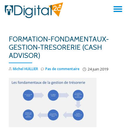
AC
Aller
au
LA
contenu
FORMATION-FONDAMENTAUX-
NA
GESTION-TRESORERIE (CASH
ADVISOR)
Michel HUILLIER
Pas de commentaire
24 juin 2019