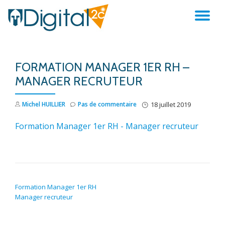
AC
Aller
au
LA
contenu
FORMATION MANAGER 1ER RH –
NA
MANAGER RECRUTEUR
Michel HUILLIER
Pas de commentaire
18 juillet 2019
Formation Manager 1er RH - Manager recruteur
NAVIGATION DE L’ARTICLE
Formation Manager 1er RH
Manager recruteur