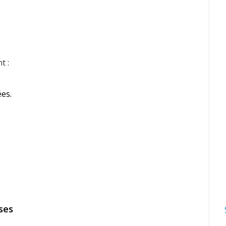
t :
ées.
ses