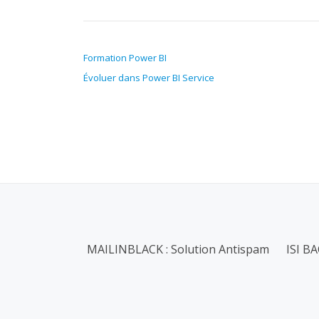
NAVIGATION DE L’ARTICLE
Formation Power BI
Évoluer dans Power BI Service
MENU
MAILINBLACK : Solution Antispam
ISI B
SECONDAIRE