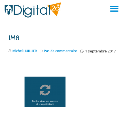
AC
Aller
au
LA
contenu
IM8
NA
Michel HUILLIER
Pas de commentaire
1 septembre 2017