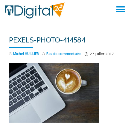
AC
Aller
au
LA
contenu
PEXELS-PHOTO-414584
NA
Michel HUILLIER
Pas de commentaire
27 juillet 2017